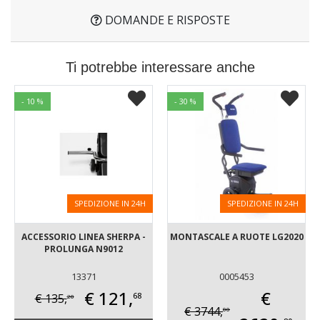
DOMANDE E RISPOSTE
Ti potrebbe interessare anche
- 10 %
- 30 %
SPEDIZIONE IN 24H
SPEDIZIONE IN 24H
ACCESSORIO LINEA SHERPA -
MONTASCALE A RUOTE LG2020
PROLUNGA N9012
13371
0005453
€ 121,
€
68
€ 135,
20
€ 3744,
00