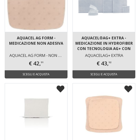
AQUACEL AG FORM -
AQUACEL®AG+ EXTRA -
MEDICAZIONE NON ADESIVA
MEDICAZIONE IN HYDROFIBER
CON TECNOLOGIA AG+ CON
IONI ARGENTO
AQUACEL AG FORM - NON ADESIVA
AQUACELAG+ EXTRA
€ 42,
€ 43,
91
92
SCEGLI E ACQUISTA
SCEGLI E ACQUISTA