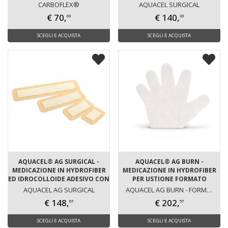
FERITA CHILURGICA
CARBOFLEX®
AQUACEL SURGICAL
€ 70,
€ 140,
03
33
SCEGLI E ACQUISTA
SCEGLI E ACQUISTA
AQUACEL® AG SURGICAL -
AQUACEL® AG BURN -
MEDICAZIONE IN HYDROFIBER
MEDICAZIONE IN HYDROFIBER
ED IDROCOLLOIDE ADESIVO CON
PER USTIONE FORMATO
IONI ARGENTO PER FERITA
GUANTO
AQUACEL AG SURGICAL
AQUACEL AG BURN - FORMATO GUANTO
CHILURGICA
€ 148,
€ 202,
67
57
SCEGLI E ACQUISTA
SCEGLI E ACQUISTA