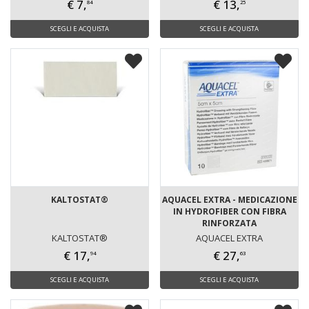
€ 7,
€ 13,
84
25
SCEGLI E ACQUISTA
SCEGLI E ACQUISTA
KALTOSTAT®
AQUACEL EXTRA - MEDICAZIONE
IN HYDROFIBER CON FIBRA
RINFORZATA
KALTOSTAT®
AQUACEL EXTRA
€ 17,
€ 27,
94
63
SCEGLI E ACQUISTA
SCEGLI E ACQUISTA