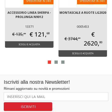
SPEDIZIONE IN 24H
SPEDIZIONE IN 24H
ACCESSORIO LINEA SHERPA -
MONTASCALE A RUOTE LG2020
PROLUNGA N9012
13371
0005453
€ 121,
€
68
€ 135,
20
€ 3744,
00
2620,
80
SCEGLI E ACQUISTA
SCEGLI E ACQUISTA
Iscriviti alla nostra Newsletter!
Rimani aggiornato su novità e promozioni