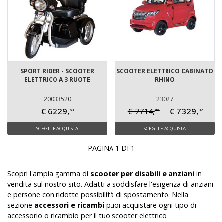
SPORT RIDER - SCOOTER
SCOOTER ELETTRICO CABINATO
ELETTRICO A 3 RUOTE
RHINO
20033520
23027
€ 6229,
€ 7329,
€ 7714,
75
60
02
SCEGLI E ACQUISTA
SCEGLI E ACQUISTA
PAGINA 1 DI 1
Scopri l'ampia gamma di
scooter per disabili e anziani
in
vendita sul nostro sito. Adatti a soddisfare l'esigenza di anziani
e persone con ridotte possibilità di spostamento. Nella
sezione
accessori e ricambi
puoi acquistare ogni tipo di
accessorio o ricambio per il tuo scooter elettrico.