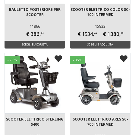
BAULETTO POSTERIORE PER
SCOOTER ELETTRICO COLOR SC-
SCOOTER
100 INTERMED
11866
15833
€ 386,
€ 1380,
€ 1534,
43
74
98
SCEGLI E ACQUISTA
SCEGLI E ACQUISTA
- 25 %
- 35 %
SCOOTER ELETTRICO STERLING
SCOOTER ELETTRICO ARES SC-
S400
700 INTERMED