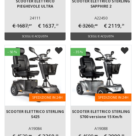
SCOOTER ELETTRICO
SCOOTER ELETTRICO STERLING
PIEGHEVOLE ULTRA
SAPPHIRE 2
24111
A22450
€ 1637,
€ 2119,
€ 1687,
€ 3260,
87
40
23
26
SCEGLI E ACQUISTA
SCEGLI E ACQUISTA
- 50 %
- 35 %
SPEDIZIONE IN 24H
SPEDIZIONE IN 24H
SCOOTER ELETTRICO STERLING
SCOOTER ELETTRICO STERLING
S425
S700 versione 15 Km/h
A19084
A19088
00
00
00
00