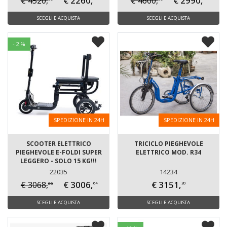
€ 2260,
€ 2990,
€ 4520,
€ 4600,
SCEGLI E ACQUISTA
SCEGLI E ACQUISTA
- 2 %
SPEDIZIONE IN 24H
SPEDIZIONE IN 24H
SCOOTER ELETTRICO
TRICICLO PIEGHEVOLE
PIEGHEVOLE E-FOLDI SUPER
ELETTRICO MOD. R34
LEGGERO - SOLO 15 KG!!!
22035
14234
€ 3006,
€ 3151,
€ 3068,
00
64
20
SCEGLI E ACQUISTA
SCEGLI E ACQUISTA