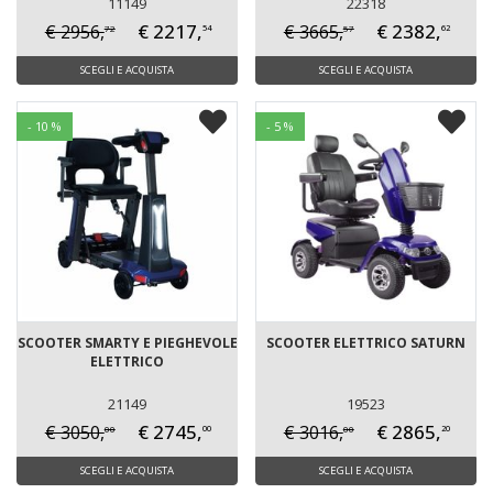
11149
22318
€ 2217,
€ 2382,
€ 2956,
€ 3665,
72
57
54
62
SCEGLI E ACQUISTA
SCEGLI E ACQUISTA
- 10 %
- 5 %
SCOOTER SMARTY E PIEGHEVOLE
SCOOTER ELETTRICO SATURN
ELETTRICO
21149
19523
€ 2745,
€ 2865,
€ 3050,
€ 3016,
00
00
00
20
SCEGLI E ACQUISTA
SCEGLI E ACQUISTA