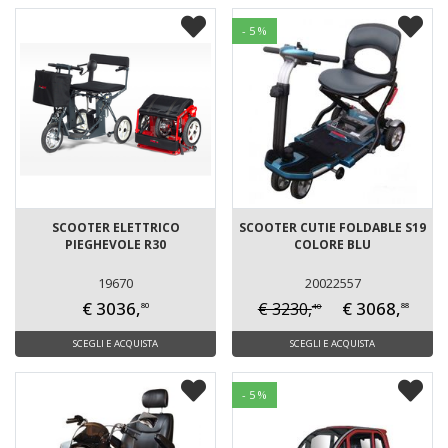
- 5 %
SCOOTER ELETTRICO
SCOOTER CUTIE FOLDABLE S19
PIEGHEVOLE R30
COLORE BLU
19670
20022557
€ 3036,
€ 3068,
€ 3230,
40
80
88
SCEGLI E ACQUISTA
SCEGLI E ACQUISTA
- 5 %