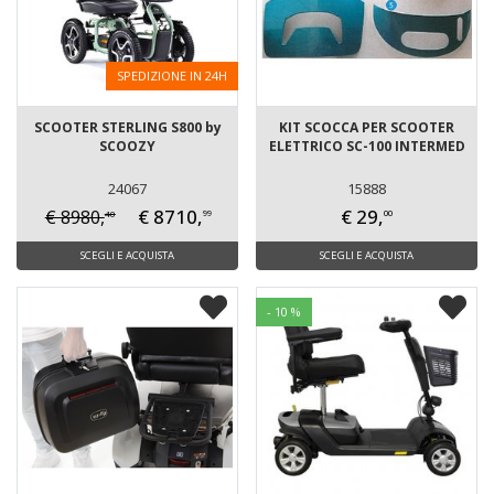
SPEDIZIONE IN 24H
SCOOTER STERLING S800 by
KIT SCOCCA PER SCOOTER
SCOOZY
ELETTRICO SC-100 INTERMED
24067
15888
€ 8710,
€ 29,
€ 8980,
40
99
00
SCEGLI E ACQUISTA
SCEGLI E ACQUISTA
- 10 %