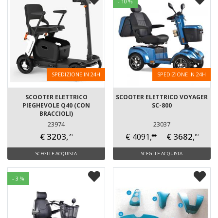
- 10 %
SPEDIZIONE IN 24H
SPEDIZIONE IN 24H
SCOOTER ELETTRICO
SCOOTER ELETTRICO VOYAGER
PIEGHEVOLE Q40 (CON
SC-800
BRACCIOLI)
23974
23037
€ 3203,
€ 3682,
€ 4091,
80
20
62
SCEGLI E ACQUISTA
SCEGLI E ACQUISTA
- 3 %