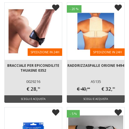
- 20 %
SPEDIZIONE IN 24H
SPEDIZIONE IN 24H
BRACCIALE PER EPICONDILITE
RADDRIZZASPALLE ORIONE 9494
THUASNE 0352
0029216
A5135
€ 28,
€ 32,
€ 40,
00
50
00
SCEGLI E ACQUISTA
SCEGLI E ACQUISTA
- 5 %