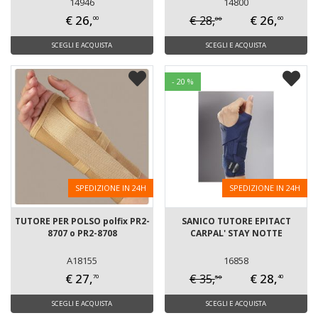
14946
14800
€ 26,
€ 26,
€ 28,
00
00
60
SCEGLI E ACQUISTA
SCEGLI E ACQUISTA
- 20 %
SPEDIZIONE IN 24H
SPEDIZIONE IN 24H
TUTORE PER POLSO polfix PR2-
SANICO TUTORE EPITACT
8707 o PR2-8708
CARPAL' STAY NOTTE
A18155
16858
€ 27,
€ 28,
€ 35,
50
70
40
SCEGLI E ACQUISTA
SCEGLI E ACQUISTA