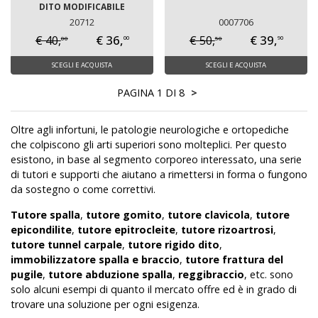
DITO MODIFICABILE
20712
0007706
€ 36,
€ 39,
€ 40,
€ 50,
00
50
00
90
SCEGLI E ACQUISTA
SCEGLI E ACQUISTA
PAGINA 1 DI 8
>
Oltre agli infortuni, le patologie neurologiche e ortopediche
che colpiscono gli arti superiori sono molteplici. Per questo
esistono, in base al segmento corporeo interessato, una serie
di tutori e supporti che aiutano a rimettersi in forma o fungono
da sostegno o come correttivi.
Tutore spalla
,
tutore gomito
,
tutore clavicola
,
tutore
epicondilite
,
tutore epitrocleite
,
tutore rizoartrosi
,
tutore tunnel carpale
,
tutore rigido dito
,
immobilizzatore spalla e braccio
,
tutore frattura del
pugile
,
tutore abduzione spalla
,
reggibraccio
, etc. sono
solo alcuni esempi di quanto il mercato offre ed è in grado di
trovare una soluzione per ogni esigenza.