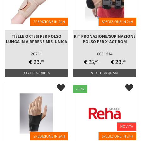
SPEDIZIONE IN 24H
SPEDIZIONE IN 24H
TIELLE ORTESI PER POLSO
KIT PRONAZIONE/SUPINAZIONE
LUNGA IN AIRPRENE MIS. UNICA
POLSO PER X-ACT ROM
20711
0031614
€ 23,
€ 23,
€ 25,
00
00
75
SCEGLI E ACQUISTA
SCEGLI E ACQUISTA
- 5 %
NOVITÀ
SPEDIZIONE IN 24H
SPEDIZIONE IN 24H