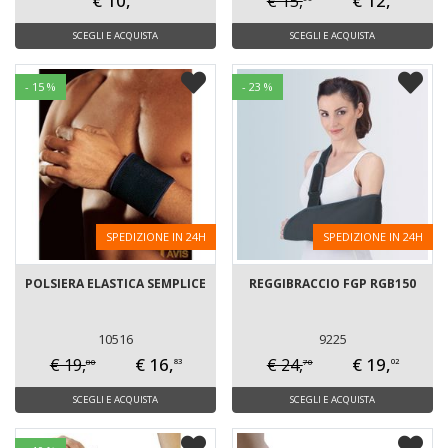
€ 10,
€ 12,
€ 15,
SCEGLI E ACQUISTA
SCEGLI E ACQUISTA
- 15 %
- 23 %
SPEDIZIONE IN 24H
SPEDIZIONE IN 24H
POLSIERA ELASTICA SEMPLICE
REGGIBRACCIO FGP RGB150
10516
9225
€ 16,
€ 19,
€ 19,
€ 24,
80
70
83
02
SCEGLI E ACQUISTA
SCEGLI E ACQUISTA