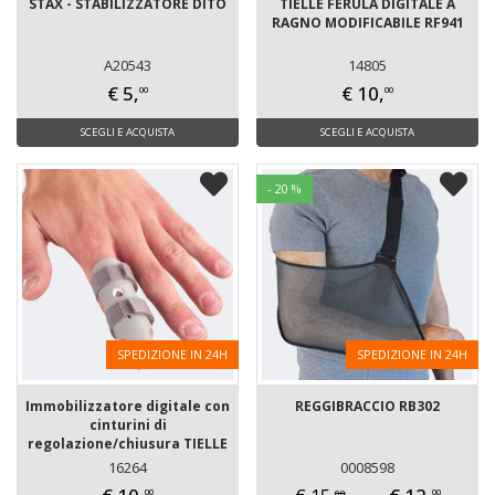
STAX - STABILIZZATORE DITO
TIELLE FERULA DIGITALE A
RAGNO MODIFICABILE RF941
A20543
14805
€ 5,
€ 10,
00
00
SCEGLI E ACQUISTA
SCEGLI E ACQUISTA
- 20 %
SPEDIZIONE IN 24H
SPEDIZIONE IN 24H
Immobilizzatore digitale con
REGGIBRACCIO RB302
cinturini di
regolazione/chiusura TIELLE
940
16264
0008598
00
00
00