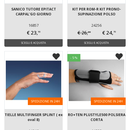
SANICO TUTORE EPITACT
KIT PER ROM-R KIT PRONO-
CARPAL'GO GIORNO
SUPINAZIONE POLSO
16857
24256
€ 23,
€ 24,
€ 26,
00
90
70
SCEGLI E ACQUISTA
SCEGLI E ACQUISTA
- 5 %
SPEDIZIONE IN 24H
SPEDIZIONE IN 24H
TIELLE MULTIFINGER SPLINT ( ex
RO+TEN PLUSTYLE500 POLSIERA
oval 8)
CORTA