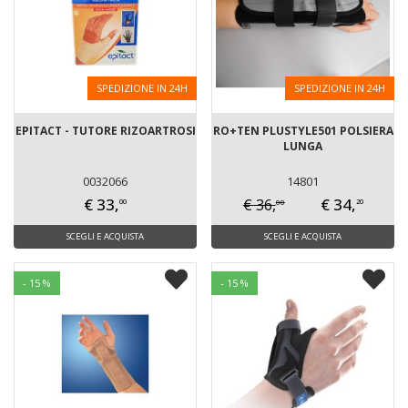
SPEDIZIONE IN 24H
SPEDIZIONE IN 24H
EPITACT - TUTORE RIZOARTROSI
RO+TEN PLUSTYLE501 POLSIERA
LUNGA
0032066
14801
€ 33,
€ 34,
€ 36,
00
00
20
SCEGLI E ACQUISTA
SCEGLI E ACQUISTA
- 15 %
- 15 %