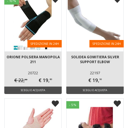
- 10 %
SPEDIZIONE IN 24H
SPEDIZIONE IN 24H
ORIONE POLSIERA MANOPOLA
SOLIDEA GOMITIERA SILVER
211
SUPPORT ELBOW
20722
22197
€ 19,
€ 19,
€ 22,
00
80
90
SCEGLI E ACQUISTA
SCEGLI E ACQUISTA
- 5 %