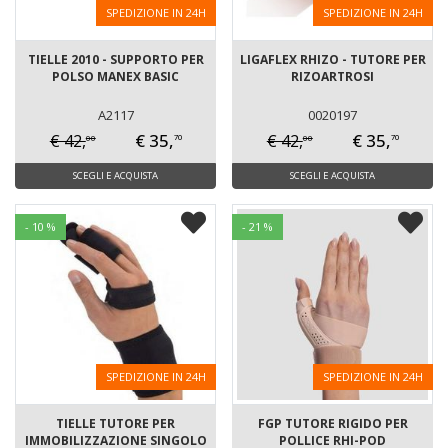
SPEDIZIONE IN 24H
SPEDIZIONE IN 24H
TIELLE 2010 - SUPPORTO PER
LIGAFLEX RHIZO - TUTORE PER
POLSO MANEX BASIC
RIZOARTROSI
A2117
0020197
€ 35,
€ 35,
€ 42,
€ 42,
00
00
70
70
SCEGLI E ACQUISTA
SCEGLI E ACQUISTA
- 10 %
- 21 %
SPEDIZIONE IN 24H
SPEDIZIONE IN 24H
TIELLE TUTORE PER
FGP TUTORE RIGIDO PER
IMMOBILIZZAZIONE SINGOLO
POLLICE RHI-POD