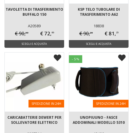
TAVOLETTA DI TRASFERIMENTO
KSP TELO TUBOLARE DI
BUFFALO 150
TRASFERIMENTO A62
A20589
18838
€ 72,
€ 81,
€ 90,
€ 90,
00
28
00
25
SCEGLI E ACQUISTA
SCEGLI E ACQUISTA
- 5 %
SPEDIZIONE IN 24H
SPEDIZIONE IN 24H
CARICABATTERIE DEWERT PER
UNOPIUUNO - FASCE
SOLLEVATORE ELETTRICO
ADDOMINALI MODELLO 5310