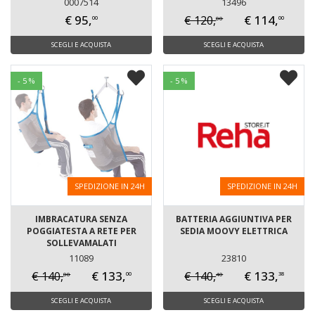
0007514
13496
€ 95,
€ 114,
€ 120,
00
00
00
SCEGLI E ACQUISTA
SCEGLI E ACQUISTA
- 5 %
- 5 %
SPEDIZIONE IN 24H
SPEDIZIONE IN 24H
IMBRACATURA SENZA
BATTERIA AGGIUNTIVA PER
POGGIATESTA A RETE PER
SEDIA MOOVY ELETTRICA
SOLLEVAMALATI
11089
23810
€ 133,
€ 133,
€ 140,
€ 140,
00
40
00
38
SCEGLI E ACQUISTA
SCEGLI E ACQUISTA