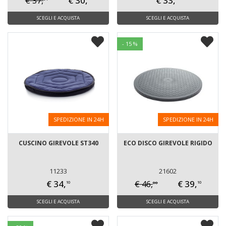
€ 30,
€ 33,
€ 37,
SCEGLI E ACQUISTA
SCEGLI E ACQUISTA
- 15 %
SPEDIZIONE IN 24H
SPEDIZIONE IN 24H
CUSCINO GIREVOLE ST340
ECO DISCO GIREVOLE RIGIDO
11233
21602
€ 34,
€ 39,
€ 46,
00
10
10
SCEGLI E ACQUISTA
SCEGLI E ACQUISTA