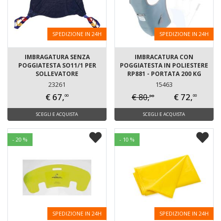
SPEDIZIONE IN 24H
SPEDIZIONE IN 24H
IMBRAGATURA SENZA
IMBRACATURA CON
POGGIATESTA SO11/1 PER
POGGIATESTA IN POLIESTERE
SOLLEVATORE
RP881 - PORTATA 200 KG
23261
15463
€ 67,
€ 72,
€ 80,
00
00
00
SCEGLI E ACQUISTA
SCEGLI E ACQUISTA
- 20 %
- 10 %
SPEDIZIONE IN 24H
SPEDIZIONE IN 24H