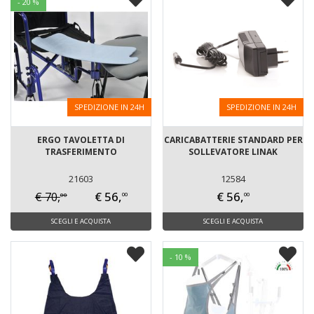
- 20 %
SPEDIZIONE IN 24H
SPEDIZIONE IN 24H
ERGO TAVOLETTA DI
CARICABATTERIE STANDARD PER
TRASFERIMENTO
SOLLEVATORE LINAK
21603
12584
€ 56,
€ 56,
€ 70,
00
00
00
SCEGLI E ACQUISTA
SCEGLI E ACQUISTA
- 10 %