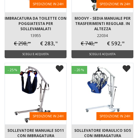
SPEDIZIONE IN 24H
SPEDIZIONE IN 24H
IMBRACATURA DA TOILETTE CON
MOOVY - SEDIA MANUALE PER
POGGIATESTA PER
TRASFERIMENTI REGOLAB. IN
SOLLEVAMALATI
ALTEZZA
13955
22034
€ 283,
€ 592,
€ 298,
€ 740,
00
00
10
00
SCEGLI E ACQUISTA
SCEGLI E ACQUISTA
- 25 %
- 20 %
SPEDIZIONE IN 24H
SPEDIZIONE IN 24H
SOLLEVATORE MANUALE SO11
SOLLEVATORE IDRAULICO SO5
CON IMBRAGATURA
CON IMBRAGATURA