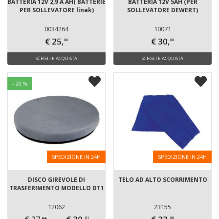
BATTERIA 12V 2,9 A AH( BATTERIE
BATTERIA 12V 5AH (PER
PER SOLLEVATORE linak)
SOLLEVATORE DEWERT)
0034264
10071
€ 25,
€ 30,
00
00
SCEGLI E ACQUISTA
SCEGLI E ACQUISTA
- 20 %
SPEDIZIONE IN 24H
SPEDIZIONE IN 24H
DISCO GIREVOLE DI
TELO AD ALTO SCORRIMENTO
TRASFERIMENTO MODELLO DT1
12062
23155
51
01
00