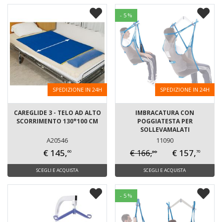
- 5 %
SPEDIZIONE IN 24H
SPEDIZIONE IN 24H
CAREGLIDE 3 - TELO AD ALTO
IMBRACATURA CON
SCORRIMENTO 130*100 CM
POGGIATESTA PER
SOLLEVAMALATI
A20546
11090
€ 145,
€ 157,
€ 166,
00
60
70
SCEGLI E ACQUISTA
SCEGLI E ACQUISTA
- 5 %