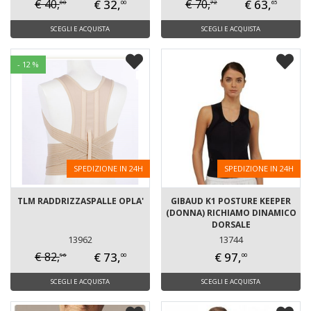
€ 32,
€ 63,
€ 40,
€ 70,
00
72
00
65
SCEGLI E ACQUISTA
SCEGLI E ACQUISTA
- 12 %
SPEDIZIONE IN 24H
SPEDIZIONE IN 24H
TLM RADDRIZZASPALLE OPLA'
GIBAUD K1 POSTURE KEEPER
(DONNA) RICHIAMO DINAMICO
DORSALE
13962
13744
€ 73,
€ 97,
€ 82,
96
00
00
SCEGLI E ACQUISTA
SCEGLI E ACQUISTA