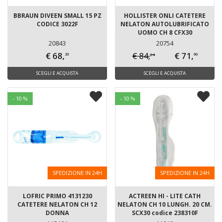
BBRAUN DIVEEN SMALL 15 PZ
HOLLISTER ONLI CATETERE
CODICE 3022F
NELATON AUTOLUBRIFICATO
UOMO CH 8 CFX30
20843
20754
€ 68,
€ 71,
€ 84,
24
20
60
SCEGLI E ACQUISTA
SCEGLI E ACQUISTA
- 10 %
- 10 %
SPEDIZIONE IN 24H
SPEDIZIONE IN 24H
LOFRIC PRIMO 4131230
ACTREEN HI - LITE CATH
CATETERE NELATON CH 12
NELATON CH 10 LUNGH. 20 CM.
DONNA
SCX30 codice 238310F