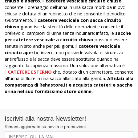
chiuso e aperto
. Il
catetere vescicale circuito chiuso
consente il drenaggio dell’urina in una sacca morbida in pvc
chiusa e dotata di un rubinetto che ne consente il periodico
svuotamento. Il
catetere vescicale con sacca circuito
chiuso
garantisce la sterilità delle operazioni e consente il
prelievo di campioni di urina senza inquinare; infatti, le
sacche
per catetere vescicale a circuito chiuso
possono essere
tenute in sito anche per più giorni. Il
catetere vescicale
circuito aperto
, invece, non possiede valvola di sicurezza
antireflusso e la sacca deve essere sostituita quando ha
raggiunto la capienza massima. Una soluzione alternativa è
il
CATETERE ESTERNO
che, dotato di un connettore, consente
all’urina di fluire in una sacca allacciata alla gamba.
Affidati alla
competenza di Rehastore.it e acquista cateteri e sacche
urina nel suo fornitissimo store online.
Iscriviti alla nostra Newsletter!
Rimani aggiornato su novità e promozioni