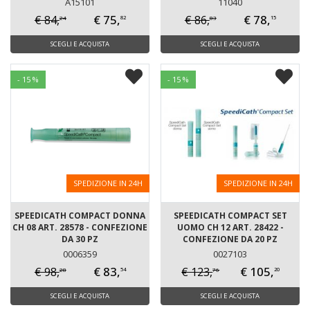
A15101
11040
€ 75,
€ 78,
€ 84,
€ 86,
24
83
82
15
SCEGLI E ACQUISTA
SCEGLI E ACQUISTA
- 15 %
- 15 %
SPEDIZIONE IN 24H
SPEDIZIONE IN 24H
SPEEDICATH COMPACT DONNA
SPEEDICATH COMPACT SET
CH 08 ART. 28578 - CONFEZIONE
UOMO CH 12 ART. 28422 -
DA 30 PZ
CONFEZIONE DA 20 PZ
0006359
0027103
€ 83,
€ 105,
€ 98,
€ 123,
28
76
54
20
SCEGLI E ACQUISTA
SCEGLI E ACQUISTA