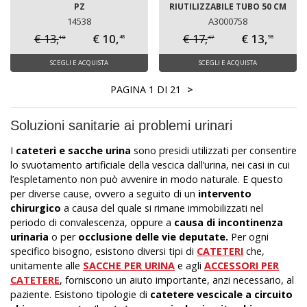
PZ
RIUTILIZZABILE TUBO 50 CM
14538
A3000758
€ 10,
€ 13,
€ 13,
€ 17,
10
47
48
98
SCEGLI E ACQUISTA
SCEGLI E ACQUISTA
PAGINA 1 DI 21
>
Soluzioni sanitarie ai problemi urinari
I
cateteri e sacche urina
sono presidi utilizzati per consentire
lo svuotamento artificiale della vescica dall’urina, nei casi in cui
l’espletamento non può avvenire in modo naturale. E questo
per diverse cause, ovvero a seguito di un
intervento
chirurgico
a causa del quale si rimane immobilizzati nel
periodo di convalescenza, oppure a
causa di incontinenza
urinaria
o per
occlusione delle vie deputate.
Per ogni
specifico bisogno, esistono diversi tipi di
CATETERI
che,
unitamente alle
SACCHE PER URINA
e agli
ACCESSORI PER
CATETERE
, forniscono un aiuto importante, anzi necessario, al
paziente. Esistono tipologie di
catetere vescicale a circuito