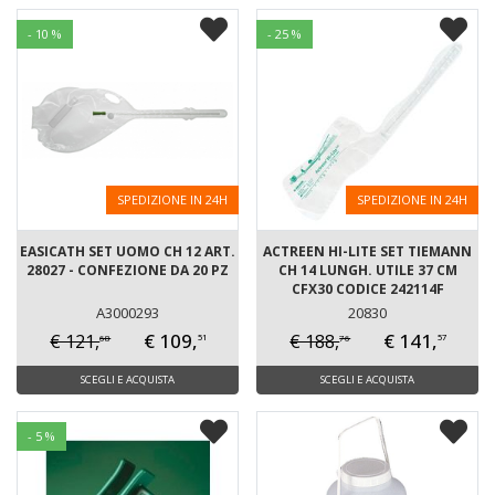
- 10 %
- 25 %
SPEDIZIONE IN 24H
SPEDIZIONE IN 24H
EASICATH SET UOMO CH 12 ART.
ACTREEN HI-LITE SET TIEMANN
28027 - CONFEZIONE DA 20 PZ
CH 14 LUNGH. UTILE 37 CM
CFX30 CODICE 242114F
A3000293
20830
€ 109,
€ 141,
€ 121,
€ 188,
68
76
51
57
SCEGLI E ACQUISTA
SCEGLI E ACQUISTA
- 5 %