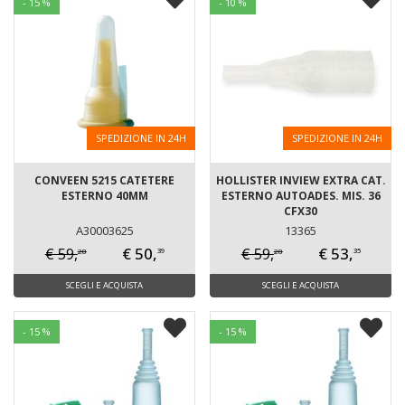
- 15 %
- 10 %
SPEDIZIONE IN 24H
SPEDIZIONE IN 24H
CONVEEN 5215 CATETERE
HOLLISTER INVIEW EXTRA CAT.
ESTERNO 40MM
ESTERNO AUTOADES. MIS. 36
CFX30
A30003625
13365
€ 50,
€ 53,
€ 59,
€ 59,
28
28
39
35
SCEGLI E ACQUISTA
SCEGLI E ACQUISTA
- 15 %
- 15 %