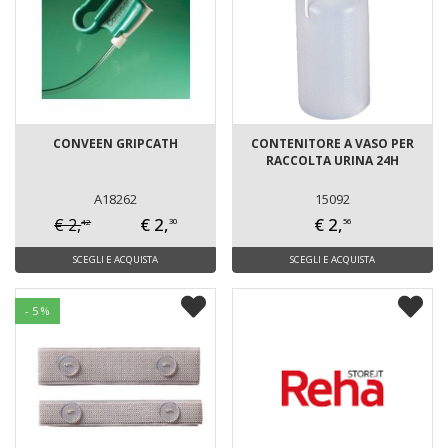
CONVEEN GRIPCATH
CONTENITORE A VASO PER
RACCOLTA URINA 24H
A18262
15092
€ 2,
€ 2,
€ 2,
42
30
56
SCEGLI E ACQUISTA
SCEGLI E ACQUISTA
- 5 %