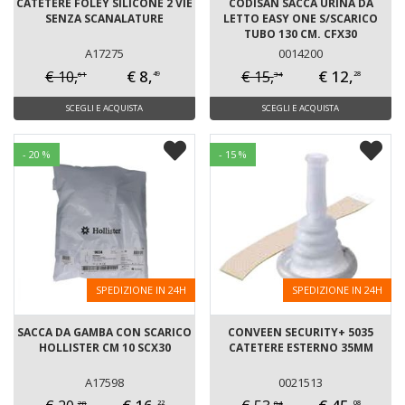
CATETERE FOLEY SILICONE 2 VIE
CODISAN SACCA URINA DA
SENZA SCANALATURE
LETTO EASY ONE S/SCARICO
TUBO 130 CM. CFX30
A17275
0014200
€ 8,
€ 12,
€ 10,
€ 15,
61
34
49
28
SCEGLI E ACQUISTA
SCEGLI E ACQUISTA
- 20 %
- 15 %
SPEDIZIONE IN 24H
SPEDIZIONE IN 24H
SACCA DA GAMBA CON SCARICO
CONVEEN SECURITY+ 5035
HOLLISTER CM 10 SCX30
CATETERE ESTERNO 35MM
A17598
0021513
28
04
22
08