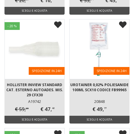
€ 16,
€ 45,
€ 20,
€ 53,
SCEGLI E ACQUISTA
SCEGLI E ACQUISTA
- 20 %
SPEDIZIONE IN 24H
SPEDIZIONE IN 24H
HOLLISTER INVIEW STANDARD
UROTAINER 0,02% POLIESANIDE
CAT. ESTERNO AUTOADES. MIS.
100ML SCX10 CODICE FB99965
29 CFX30
A19742
20848
€ 47,
€ 49,
€ 59,
28
42
77
SCEGLI E ACQUISTA
SCEGLI E ACQUISTA