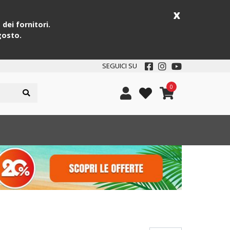
x
dei fornitori.
gosto.
SEGUICI SU
0