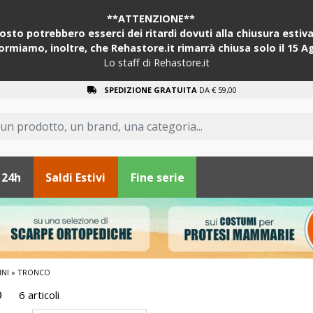
**ATTENZIONE**
sto potrebbero esserci dei ritardi dovuti alla chiusura estiva 
formiamo, inoltre, che Rehastore.it rimarrà chiusa solo il 15 A
Lo staff di Rehastore.it
SPEDIZIONE GRATUITA
DA € 59,00
 24h
Saldi Estivi
Fine serie
INI
» TRONCO
o
6 articoli