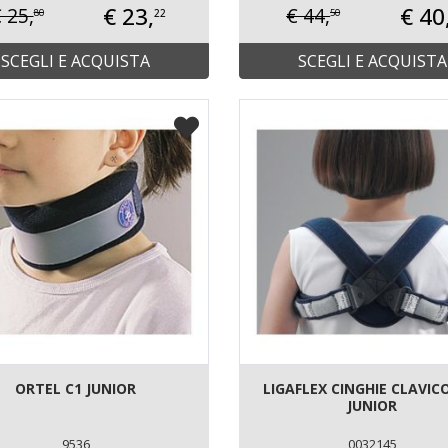
€ 23,
€ 40
 25,
€ 44,
22
80
50
SCEGLI E ACQUISTA
SCEGLI E ACQUISTA
ORTEL C1 JUNIOR
LIGAFLEX CINGHIE CLAVIC
JUNIOR
9536
0032145