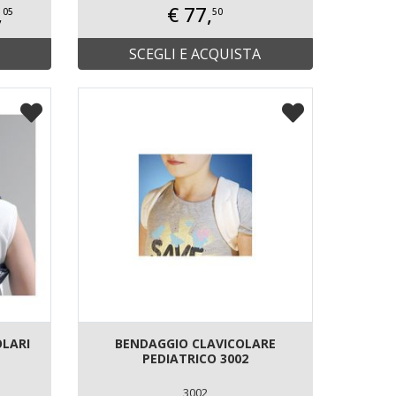
,
€ 77,
05
50
SCEGLI E ACQUISTA
OLARI
BENDAGGIO CLAVICOLARE
PEDIATRICO 3002
3002