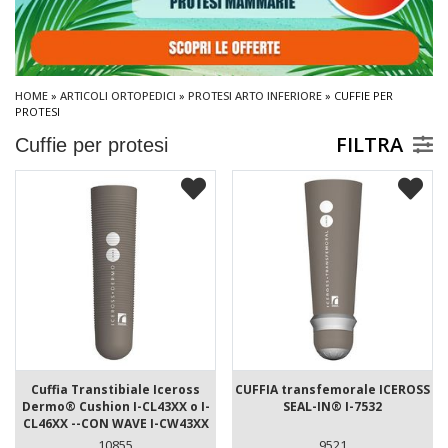
HOME
»
ARTICOLI ORTOPEDICI
»
PROTESI ARTO INFERIORE
» CUFFIE PER
PROTESI
FILTRA
Cuffie per protesi
Cuffia Transtibiale Iceross
CUFFIA transfemorale ICEROSS
Dermo® Cushion I-CL43XX o I-
SEAL-IN® I-7532
CL46XX --CON WAVE I-CW43XX
10855
9521