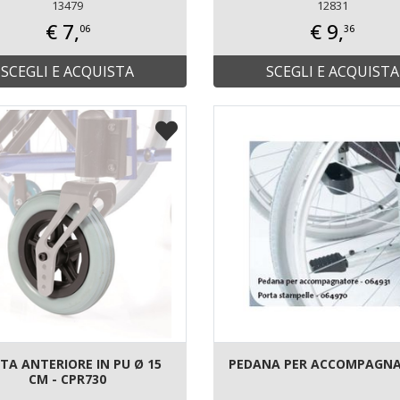
13479
12831
€ 7,
€ 9,
06
36
SCEGLI E ACQUISTA
SCEGLI E ACQUISTA
TA ANTERIORE IN PU Ø 15
PEDANA PER ACCOMPAGN
CM - CPR730