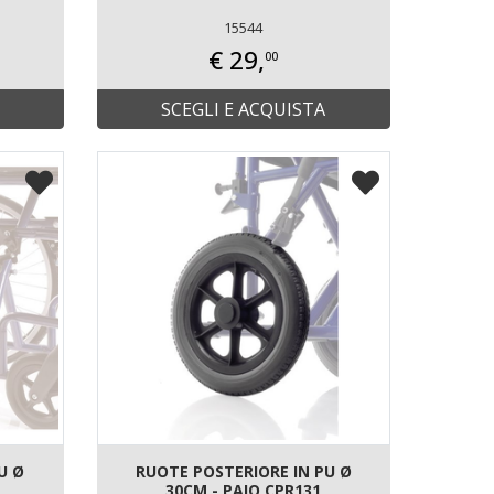
15544
€ 29,
00
SCEGLI E ACQUISTA
U Ø
RUOTE POSTERIORE IN PU Ø
30CM - PAIO CPR131