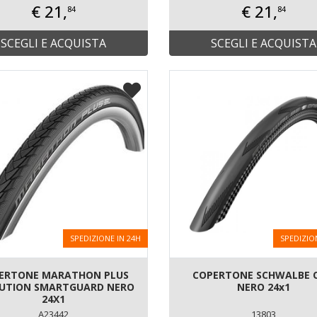
€ 21,
€ 21,
84
84
SCEGLI E ACQUISTA
SCEGLI E ACQUISTA
SPEDIZIONE IN 24H
SPEDIZIO
ERTONE MARATHON PLUS
COPERTONE SCHWALBE 
UTION SMARTGUARD NERO
NERO 24x1
24X1
A23442
13803