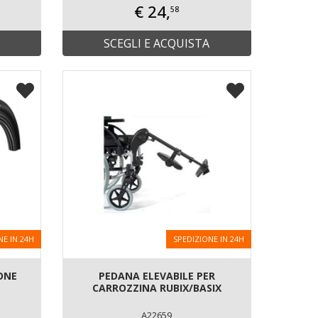
€ 24,
58
SCEGLI E ACQUISTA
NE IN 24H
SPEDIZIONE IN 24H
ONE
PEDANA ELEVABILE PER
CARROZZINA RUBIX/BASIX
A22659