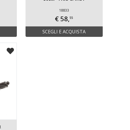
18833
€ 58,
55
SCEGLI E ACQUISTA
R