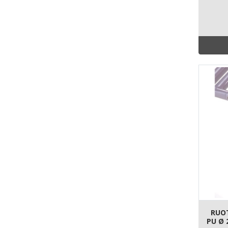
RUOT
PU Ø 