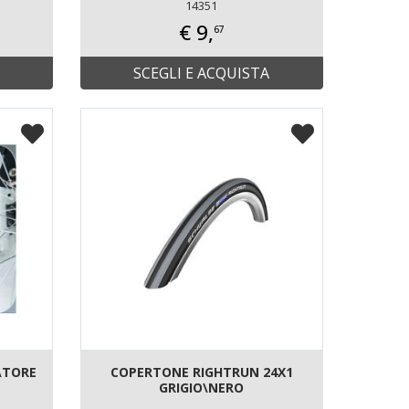
14351
€ 9,
67
SCEGLI E ACQUISTA
ATORE
COPERTONE RIGHTRUN 24X1
GRIGIO\NERO