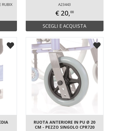
 RUBIX
A23443
€ 20,
00
SCEGLI E ACQUISTA
EDIA
RUOTA ANTERIORE IN PU Ø 20
CM - PEZZO SINGOLO CPR720