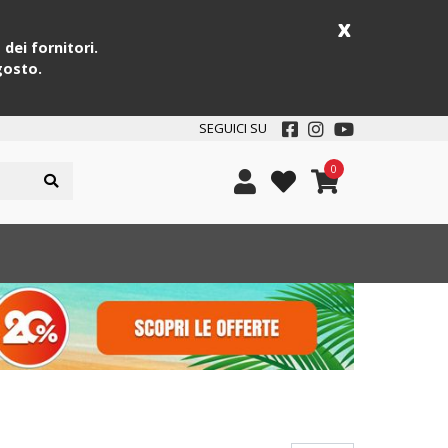
x
dei fornitori.
gosto.
SEGUICI SU
0