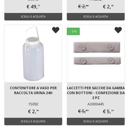
€ 49,
€ 2,
€ 2,
42
77
30
SCEGLI E ACQUISTA
SCEGLI E ACQUISTA
- 5 %
CONTENITORE A VASO PER
LACCETTI PER SACCHE DA GAMBA
RACCOLTA URINA 24H
CON BOTTONI - CONFEZIONE DA
2 PZ
15092
A3000445
€ 2,
€ 5,
€ 5,
51
56
24
SCEGLI E ACQUISTA
SCEGLI E ACQUISTA