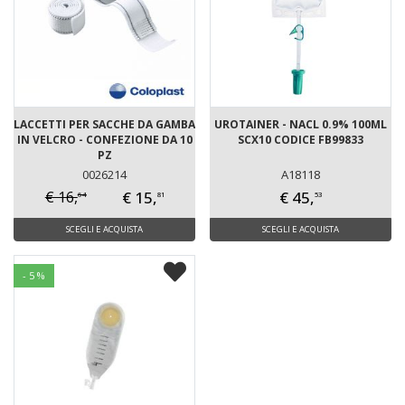
LACCETTI PER SACCHE DA GAMBA
UROTAINER - NACL 0.9% 100ML
IN VELCRO - CONFEZIONE DA 10
SCX10 CODICE FB99833
PZ
0026214
A18118
€ 15,
€ 45,
€ 16,
64
81
53
SCEGLI E ACQUISTA
SCEGLI E ACQUISTA
- 5 %