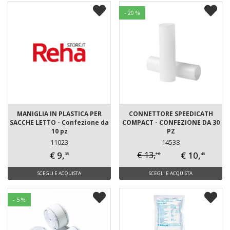
- 20 %
MANIGLIA IN PLASTICA PER
CONNETTORE SPEEDICATH
SACCHE LETTO - Confezione da
COMPACT - CONFEZIONE DA 30
10 pz
PZ
11023
14538
€ 9,
€ 10,
€ 13,
10
38
48
SCEGLI E ACQUISTA
SCEGLI E ACQUISTA
- 5 %