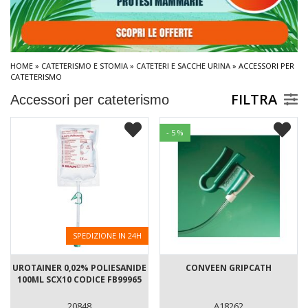
HOME
»
CATETERISMO E STOMIA
»
CATETERI E SACCHE URINA
» ACCESSORI PER
CATETERISMO
FILTRA
Accessori per cateterismo
- 5 %
SPEDIZIONE IN 24H
UROTAINER 0,02% POLIESANIDE
CONVEEN GRIPCATH
100ML SCX10 CODICE FB99965
20848
A18262