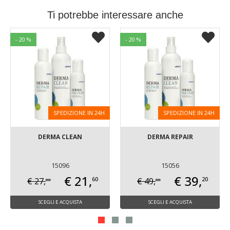
Ti potrebbe interessare anche
- 20 %
- 20 %
SPEDIZIONE IN 24H
SPEDIZIONE IN 24H
DERMA CLEAN
DERMA REPAIR
15096
15056
€ 21,
€ 39,
60
20
€ 27,
€ 49,
00
00
SCEGLI E ACQUISTA
SCEGLI E ACQUISTA