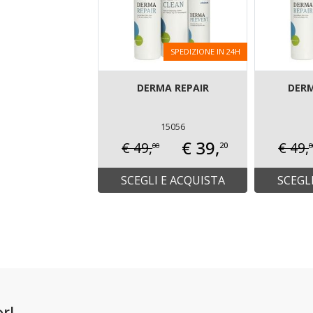
SPEDIZIONE IN 24H
DERMA REPAIR
DER
15056
€ 39,
€ 49,
€ 49,
20
00
0
SCEGLI E ACQUISTA
SCEGL