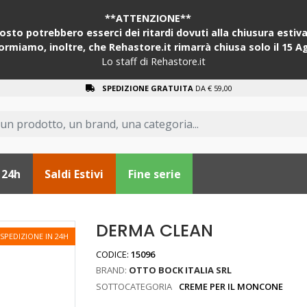
**ATTENZIONE**
sto potrebbero esserci dei ritardi dovuti alla chiusura estiva 
formiamo, inoltre, che Rehastore.it rimarrà chiusa solo il 15 A
Lo staff di Rehastore.it
SPEDIZIONE GRATUITA
DA € 59,00
 24h
Saldi Estivi
Fine serie
DERMA CLEAN
SPEDIZIONE IN 24H
CODICE:
15096
BRAND:
OTTO BOCK ITALIA SRL
SOTTOCATEGORIA
CREME PER IL MONCONE