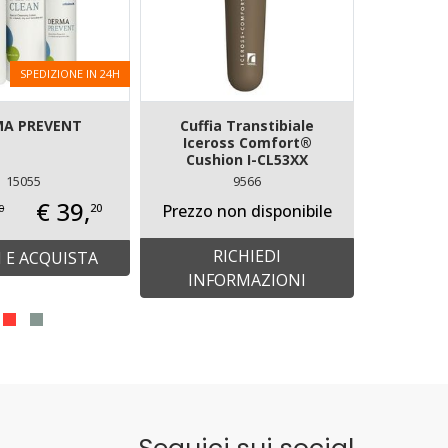
SPEDIZIONE IN 24H
MA PREVENT
Cuffia Transtibiale
Pro-F
Iceross Comfort®
PROTESI
Cushion I-CL53XX
15055
9566
€ 39,
20
Prezzo non disponibile
Prezzo n
0
RICHIEDI
R
I E ACQUISTA
INFORMAZIONI
INF