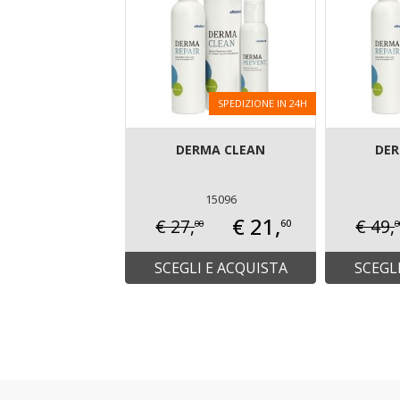
SPEDIZIONE IN 24H
DERMA CLEAN
DER
15096
€ 21,
€ 27,
€ 49,
60
00
0
SCEGLI E ACQUISTA
SCEGL