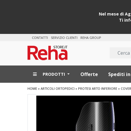
Nel mese di Ago
Ti in
CONTATTI
SERVIZIO CLIENTI
REHA GROUP
Offerte
Spediti in
PRODOTTI
HOME
»
ARTICOLI ORTOPEDICI
»
PROTESI ARTO INFERIORE
»
COVER