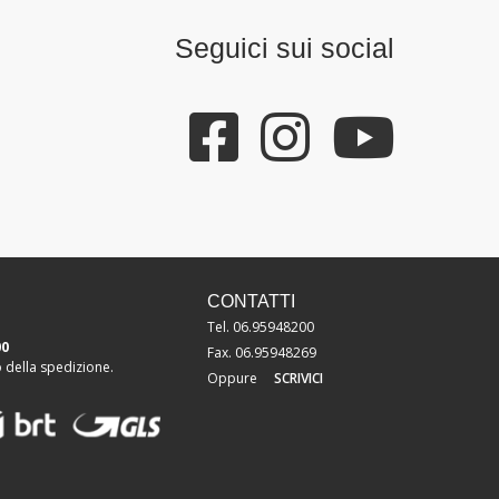
Seguici sui social
CONTATTI
Tel. 06.95948200
00
Fax. 06.95948269
della spedizione.
Oppure
SCRIVICI