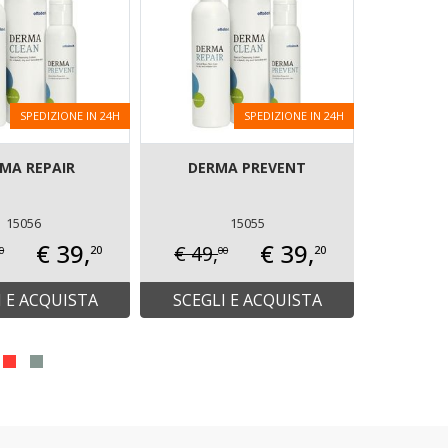
SPEDIZIONE IN 24H
SPEDIZIONE IN 24H
MA REPAIR
DERMA PREVENT
Cuffia
Icero
Cush
15056
15055
€ 39,
€ 39,
€ 49,
20
20
Prezzo n
0
00
R
I E ACQUISTA
SCEGLI E ACQUISTA
INF