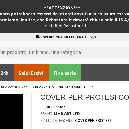
**ATTENZIONE**
sto potrebbero esserci dei ritardi dovuti alla chiusura estiva 
formiamo, inoltre, che Rehastore.it rimarrà chiusa solo il 15 A
Lo staff di Rehastore.it
SPEDIZIONE GRATUITA
DA € 59,00
 24h
Saldi Estivi
Fine serie
 PER PROTESI
»
COVER PER PROTESI CORE STANDARD LUCIDA
COVER PER PROTESI C
CODICE:
22387
BRAND:
LIMB ART LTD
SOTTOCATEGORIA
COVER PER PROTESI