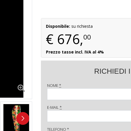
Disponibile:
su richiesta
€
676,
00
Prezzo tasse incl. IVA al 4%
RICHIEDI
NOME
*
E-MAIL
*
TELEFONO
*