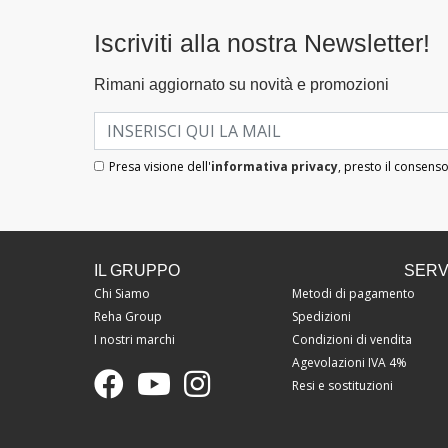
Iscriviti alla nostra Newsletter!
Rimani aggiornato su novità e promozioni
Presa visione dell'
informativa privacy
, presto il consenso
IL GRUPPO
SERVI
Chi Siamo
Metodi di pagamento
Reha Group
Spedizioni
I nostri marchi
Condizioni di vendita
Agevolazioni IVA 4%
Resi e sostituzioni