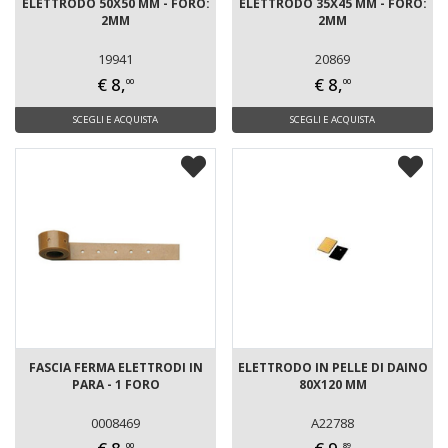
ELETTRODO 50X50 MM - FORO:
ELETTRODO 35X45 MM - FORO:
2MM
2MM
19941
20869
€ 8,
€ 8,
00
00
SCEGLI E ACQUISTA
SCEGLI E ACQUISTA
FASCIA FERMA ELETTRODI IN
ELETTRODO IN PELLE DI DAINO
PARA - 1 FORO
80X120 MM
0008469
A22788
00
89