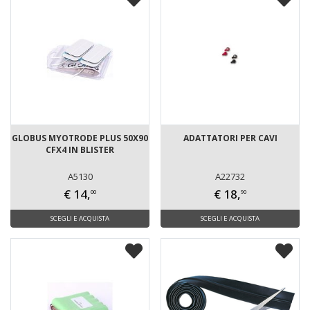
GLOBUS MYOTRODE PLUS 50X90
ADATTATORI PER CAVI
CFX4 IN BLISTER
A5130
A22732
€ 14,
€ 18,
00
90
SCEGLI E ACQUISTA
SCEGLI E ACQUISTA