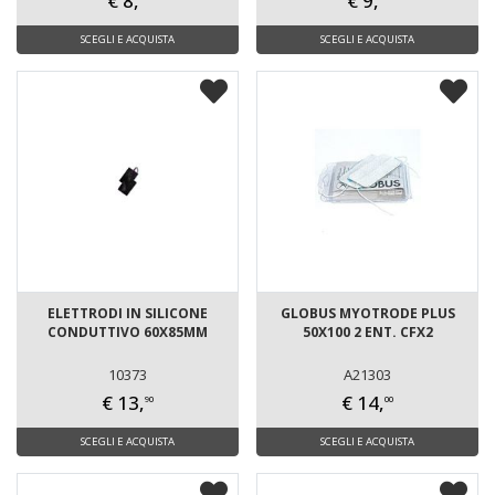
€ 8,
€ 9,
SCEGLI E ACQUISTA
SCEGLI E ACQUISTA
ELETTRODI IN SILICONE
GLOBUS MYOTRODE PLUS
CONDUTTIVO 60X85MM
50X100 2 ENT. CFX2
10373
A21303
€ 13,
€ 14,
90
00
SCEGLI E ACQUISTA
SCEGLI E ACQUISTA