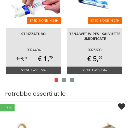
SPEDIZIONE IN 24H
SPEDIZIONE IN 24H
STRIZZATUBO
TENA WET WIPES - SALVIETTE
UMIDIFICATE
0024494
0025603
€ 1,
€ 5,
70
00
€ 3,
41
SCEGLI E ACQUISTA
SCEGLI E ACQUISTA
Potrebbe esserti utile
- 15 %