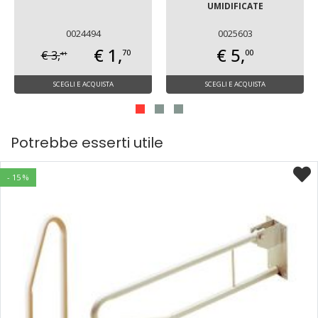
UMIDIFICATE
0024494
0025603
€ 1,
€ 5,
70
00
€ 3,
41
SCEGLI E ACQUISTA
SCEGLI E ACQUISTA
Potrebbe esserti utile
- 20 %