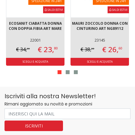
SPEDIZIONE IN 24H
SPEDIZIONE IN 24H
SALDI ESTIVI
SALDI ESTIVI
ECOSANIT CIABATTA DONNA
MAURI ZOCCOLO DONNA CON
CON DOPPIA FIBIA ART MARE
CINTURINO ART NG89112
22001
23145
€ 23,
€ 26,
80
60
€ 34,
€ 38,
00
00
SCEGLI E ACQUISTA
SCEGLI E ACQUISTA
Iscriviti alla nostra Newsletter!
Rimani aggiornato su novità e promozioni