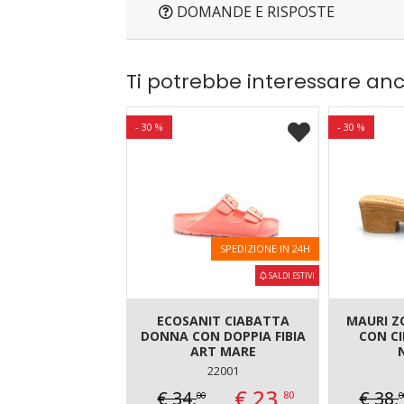
DOMANDE E RISPOSTE
Ti potrebbe interessare an
- 30 %
- 30 %
SPEDIZIONE IN 24H
SALDI ESTIVI
ECOSANIT CIABATTA
MAURI 
DONNA CON DOPPIA FIBIA
CON C
ART MARE
22001
€ 23,
€ 34,
€ 38,
80
00
0