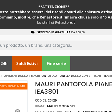
**ATTENZIONE**
sto potrebbero esserci dei ritardi dovuti alla chiusura estiva 
formiamo, inoltre, che Rehastore.it rimarrà chiusa solo il 15 A
Lo staff di Rehastore.it
SPEDIZIONE GRATUITA
DA € 59,00
 24h
Saldi Estivi
Fine serie
ORTOPEDICHE DONNA
»
MAURI PANTOFOLA PIANELLA DONNA CON STREC ART. IEA38
MAURI PANTOFOLA PIANE
SPEDIZIONE IN 24H
IEA3801
CODICE:
20129
BRAND:
MAURI MODA SRL