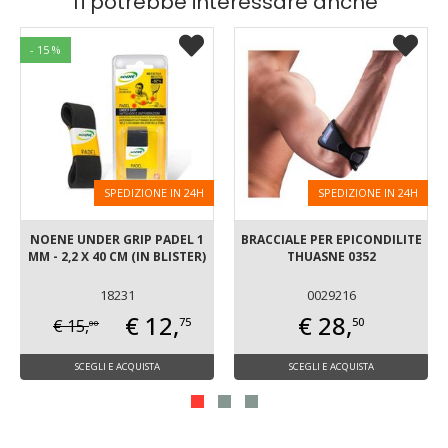
Ti potrebbe interessare anche
- 15 %
SPEDIZIONE IN 24H
SPEDIZIONE IN 24H
NOENE UNDER GRIP PADEL 1
BRACCIALE PER EPICONDILITE
MM - 2,2 X 40 CM (IN BLISTER)
THUASNE 0352
18231
0029216
€ 12,
€ 28,
75
50
€ 15,
00
SCEGLI E ACQUISTA
SCEGLI E ACQUISTA