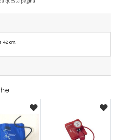
a questa pagina
 a 42 cm.
che