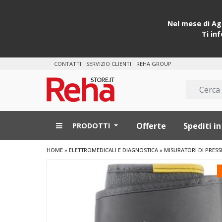
Nel mese di Ago
Ti in
CONTATTI
SERVIZIO CLIENTI
REHA GROUP
Offerte
Spediti in
PRODOTTI
HOME
»
ELETTROMEDICALI E DIAGNOSTICA
»
MISURATORI DI PRESS