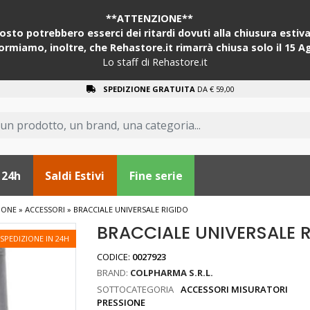
**ATTENZIONE**
sto potrebbero esserci dei ritardi dovuti alla chiusura estiva 
formiamo, inoltre, che Rehastore.it rimarrà chiusa solo il 15 A
Lo staff di Rehastore.it
SPEDIZIONE GRATUITA
DA € 59,00
 24h
Saldi Estivi
Fine serie
IONE
»
ACCESSORI
»
BRACCIALE UNIVERSALE RIGIDO
BRACCIALE UNIVERSALE 
SPEDIZIONE IN 24H
CODICE:
0027923
BRAND:
COLPHARMA S.R.L.
SOTTOCATEGORIA
ACCESSORI MISURATORI
PRESSIONE