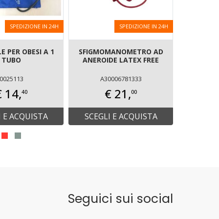
SPEDIZIONE IN 24H
SPEDIZIONE IN 24H
E PER OBESI A 1
SFIGMOMANOMETRO AD
BRACCIA
TUBO
ANEROIDE LATEX FREE
MORBIDO
DA 
0025113
A30006781333
€ 14,
€ 21,
40
00
I E ACQUISTA
SCEGLI E ACQUISTA
SCEGL
Seguici sui social