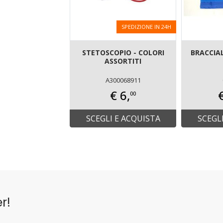
SPEDIZIONE IN 24H
STETOSCOPIO - COLORI
BRACCIAL
ASSORTITI
A300068911
€ 6,
00
SCEGLI E ACQUISTA
SCEGL
r!