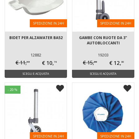
SPEDIZIONE IN 24H
SPEDIZIONE IN 24H
BIDET PER ALZAWATER BA52
GAMBE CON RUOTE DA 3"
AUTOBLOCCANTI
12882
19203
€ 10,
€ 12,
€ 11,
€ 15,
93
00
74
00
SCEGLI E ACQUISTA
SCEGLI E ACQUISTA
- 20 %
SPEDIZIONE IN 24H
SPEDIZIONE IN 24H