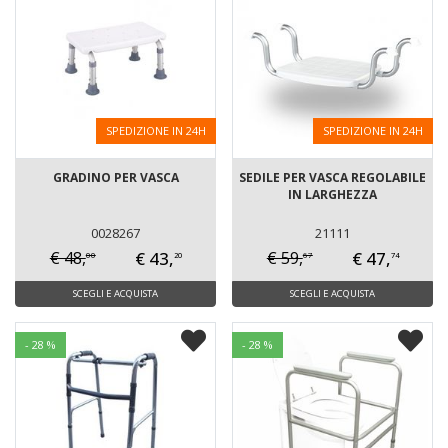
SPEDIZIONE IN 24H
SPEDIZIONE IN 24H
GRADINO PER VASCA
SEDILE PER VASCA REGOLABILE
IN LARGHEZZA
0028267
21111
€ 43,
€ 47,
€ 48,
€ 59,
00
67
20
74
SCEGLI E ACQUISTA
SCEGLI E ACQUISTA
- 28 %
- 28 %