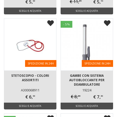
€ 5,
€ 5,
€ 11,
09
00
54
SCEGLI E ACQUISTA
SCEGLI E ACQUISTA
- 5 %
SPEDIZIONE IN 24H
SPEDIZIONE IN 24H
STETOSCOPIO - COLORI
GAMBE CON SISTEMA
ASSORTITI
AUTOBLOCCANTE PER
DEAMBULATORE
A300068911
19224
€ 6,
€ 7,
€ 8,
00
00
60
SCEGLI E ACQUISTA
SCEGLI E ACQUISTA