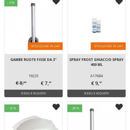
- 5 %
SPEDIZIONE IN 24H
SPEDIZIONE IN 24H
GAMBE RUOTE FISSE DA 3''
SPRAY FROST GHIACCIO SPRAY
400 ML
19225
A17684
€ 7,
€ 9,
€ 8,
00
60
00
SCEGLI E ACQUISTA
SCEGLI E ACQUISTA
- 10 %
- 20 %