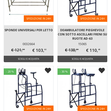
SPEDIZIONE IN 24H
SPEDIZIONE IN 24H
SPONDE UNIVERSALI PER LETTO
DEAMBULATORE PIEGHEVOLE
CON SOTTO ASCELLARI FRENI SU
RUOTE AD-63
0032664
15065
€ 103,
€ 110,
€ 121,
€ 138,
90
00
62
40
SCEGLI E ACQUISTA
SCEGLI E ACQUISTA
- 20 %
- 30 %
SPEDIZIONE IN 24H
SPEDIZIONE IN 24H