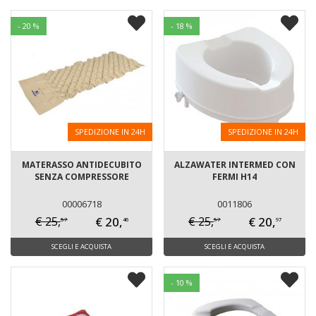
- 20 %
- 18 %
SPEDIZIONE IN 24H
SPEDIZIONE IN 24H
MATERASSO ANTIDECUBITO
ALZAWATER INTERMED CON
SENZA COMPRESSORE
FERMI H14
00006718
0011806
€ 20,
€ 20,
€ 25,
€ 25,
57
57
46
97
SCEGLI E ACQUISTA
SCEGLI E ACQUISTA
- 10 %