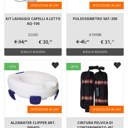
SPEDIZIONE IN 24H
SPEDIZIONE IN 24H
KIT LAVAGGIO CAPELLI A LETTO
PULSOSSIMETRO SAT-200
AQ-100
22263
A19388
€ 30,
€ 31,
€ 34,
€ 45,
00
31
60
72
SCEGLI E ACQUISTA
SCEGLI E ACQUISTA
- 15 %
- 20 %
SPEDIZIONE IN 24H
SPEDIZIONE IN 24H
ALZAWATER CLIPPER ART.
CINTURA PELVICA DI
500410
CONTENIMENTO 45°