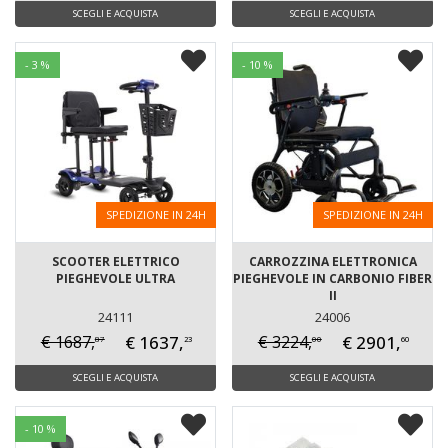
SCEGLI E ACQUISTA
SCEGLI E ACQUISTA
- 3 %
- 10 %
SPEDIZIONE IN 24H
SPEDIZIONE IN 24H
SCOOTER ELETTRICO
CARROZZINA ELETTRONICA
PIEGHEVOLE ULTRA
PIEGHEVOLE IN CARBONIO FIBER
II
24111
24006
€ 1637,
€ 2901,
€ 1687,
€ 3224,
87
00
23
60
SCEGLI E ACQUISTA
SCEGLI E ACQUISTA
- 10 %