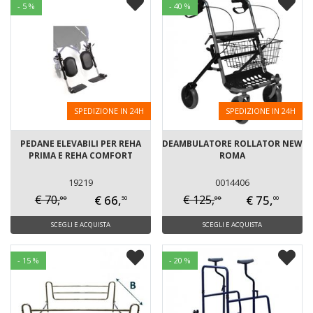
- 5 %
- 40 %
SPEDIZIONE IN 24H
SPEDIZIONE IN 24H
PEDANE ELEVABILI PER REHA
DEAMBULATORE ROLLATOR NEW
PRIMA E REHA COMFORT
ROMA
19219
0014406
€ 66,
€ 75,
€ 70,
€ 125,
00
00
50
00
SCEGLI E ACQUISTA
SCEGLI E ACQUISTA
- 15 %
- 20 %