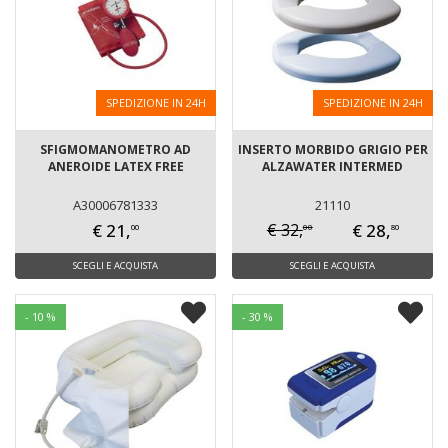
SPEDIZIONE IN 24H
SPEDIZIONE IN 24H
SFIGMOMANOMETRO AD
INSERTO MORBIDO GRIGIO PER
ANEROIDE LATEX FREE
ALZAWATER INTERMED
A30006781333
21110
€ 21,
€ 28,
€ 32,
00
00
80
SCEGLI E ACQUISTA
SCEGLI E ACQUISTA
- 10 %
- 30 %