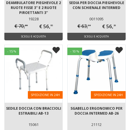
DEAMBULATORE PIEGHEVOLE 2
SEDIA PER DOCCIA PIEGHEVOLE
RUOTE FISSE 3'' E 2 RUOTE
CON SCHIENALE INTERMED
PIROETTANTI 3''
19228
0011095
€ 56,
€ 56,
€ 70,
€ 63,
00
93
00
26
SCEGLI E ACQUISTA
SCEGLI E ACQUISTA
- 15 %
- 10 %
SPEDIZIONE IN 24H
SPEDIZIONE IN 24H
SEDILE DOCCIA CON BRACCIOLI
SGABELLO ERGONOMICO PER
ESTRAIBILI AB-13
DOCCIA INTERMED AB-26
15061
21112