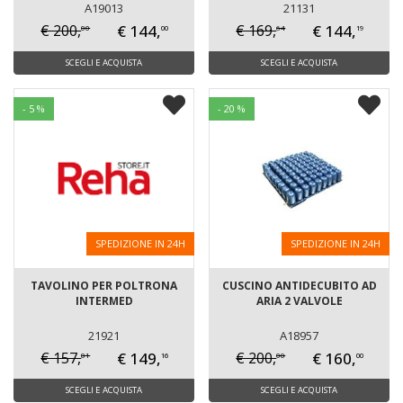
A19013
21131
€ 144,
€ 144,
€ 200,
€ 169,
00
64
00
19
SCEGLI E ACQUISTA
SCEGLI E ACQUISTA
- 5 %
- 20 %
SPEDIZIONE IN 24H
SPEDIZIONE IN 24H
TAVOLINO PER POLTRONA
CUSCINO ANTIDECUBITO AD
INTERMED
ARIA 2 VALVOLE
21921
A18957
€ 149,
€ 160,
€ 157,
€ 200,
01
00
16
00
SCEGLI E ACQUISTA
SCEGLI E ACQUISTA