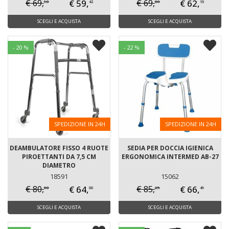
€ 59,
€ 62,
€ 69,
€ 69,
90
00
42
10
SCEGLI E ACQUISTA
SCEGLI E ACQUISTA
- 20 %
- 22 %
SPEDIZIONE IN 24H
SPEDIZIONE IN 24H
DEAMBULATORE FISSO 4 RUOTE
SEDIA PER DOCCIA IGIENICA
PIROETTANTI DA 7,5 CM
ERGONOMICA INTERMED AB-27
DIAMETRO
18591
15062
€ 64,
€ 66,
€ 80,
€ 85,
00
25
00
49
SCEGLI E ACQUISTA
SCEGLI E ACQUISTA