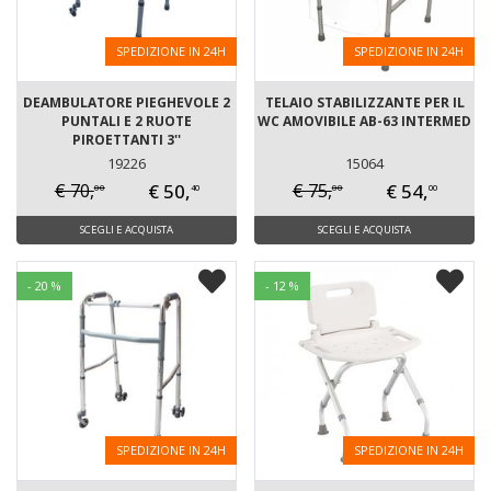
SPEDIZIONE IN 24H
SPEDIZIONE IN 24H
DEAMBULATORE PIEGHEVOLE 2
TELAIO STABILIZZANTE PER IL
PUNTALI E 2 RUOTE
WC AMOVIBILE AB-63 INTERMED
PIROETTANTI 3''
19226
15064
€ 50,
€ 54,
€ 70,
€ 75,
00
00
40
00
SCEGLI E ACQUISTA
SCEGLI E ACQUISTA
- 20 %
- 12 %
SPEDIZIONE IN 24H
SPEDIZIONE IN 24H