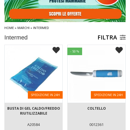
HOME
»
MARCHI
» INTERMED
FILTRA
Intermed
- 50 %
SPEDIZIONE IN 24H
SPEDIZIONE IN 24H
BUSTA DI GEL CALDO/FREDDO
COLTELLO
RIUTILIZZABILE
A20584
0012361