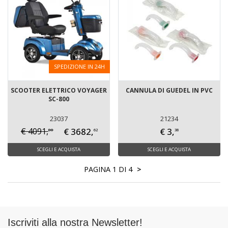
SPEDIZIONE IN 24H
SCOOTER ELETTRICO VOYAGER
CANNULA DI GUEDEL IN PVC
SC-800
23037
21234
€ 3682,
€ 3,
€ 4091,
80
62
38
SCEGLI E ACQUISTA
SCEGLI E ACQUISTA
PAGINA 1 DI 4
>
Iscriviti alla nostra Newsletter!