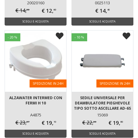
20020160
0025113
€ 12,
€ 14,
€ 14,
00
60
40
SCEGLI E ACQUISTA
SCEGLI E ACQUISTA
- 20 %
- 10 %
SPEDIZIONE IN 24H
SPEDIZIONE IN 24H
ALZAWATER INTERMED CON
SEDILE UNIVERSALE PER
FERMI H 10
DEAMBULATORE PIEGHEVOLE
TIPO SOTTO ASCELLARE AD-6S
A4875
15069
€ 19,
€ 19,
€ 23,
€ 22,
87
00
10
80
SCEGLI E ACQUISTA
SCEGLI E ACQUISTA