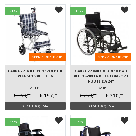
- 21 %
- 16 %
SPEDIZIONE IN 24H
SPEDIZIONE IN 24H
CARROZZINA PIEGHEVOLE DA
CARROZZINA CHIUDIBILE AD
VIAGGIO VALLETTA
AUTOSPINTA REHA COMFORT
RUOTE DA 24''
21119
19216
€ 197,
€ 210,
€ 250,
€ 250,
00
00
50
00
SCEGLI E ACQUISTA
SCEGLI E ACQUISTA
- 46 %
- 46 %