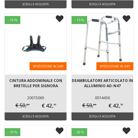
SCEGLI E ACQUISTA
SCEGLI E ACQUISTA
- 16 %
- 15 %
SPEDIZIONE IN 24H
SPEDIZIONE IN 24H
CINTURA ADDOMINALE CON
DEAMBULATORE ARTICOLATO IN
BRETELLE PER SIGNORA
ALLUMINIO AD-N47
20015065
0014436
€ 42,
€ 42,
€ 50,
€ 50,
00
00
00
50
SCEGLI E ACQUISTA
SCEGLI E ACQUISTA
- 10 %
- 20 %